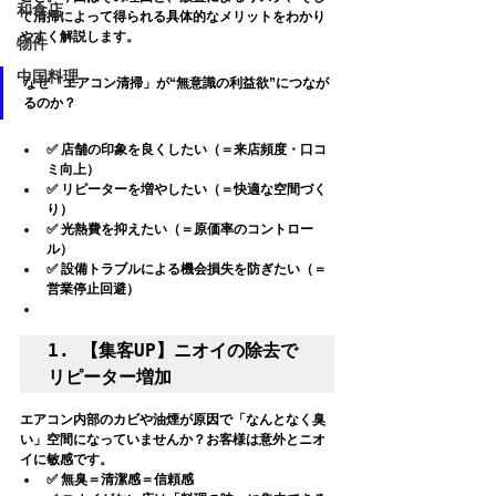
和食店
て
清掃によって得られる具体的なメリット
をわかり
やすく解説します。
物件
中国料理
なぜ「エアコン清掃」が“無意識の利益欲”につなが
るのか？
✅ 店舗の印象を良くしたい（＝来店頻度・口コ
ミ向上）
✅ リピーターを増やしたい（＝快適な空間づく
り）
✅ 光熱費を抑えたい（＝原価率のコントロー
ル）
✅ 設備トラブルによる機会損失を防ぎたい（＝
営業停止回避）
1. 【集客UP】ニオイの除去で
リピーター増加
エアコン内部のカビや油煙が原因で「なんとなく臭
い」空間になっていませんか？お客様は意外とニオ
イに敏感です。
✅ 無臭＝清潔感＝信頼感