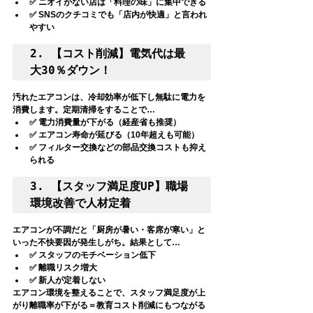
✅ ニオイがない店は「料理の味」に集中できる
✅ SNSのクチコミでも「店内が快適」と言われ
やすい
2. 【コスト削減】電気代は最
大30％ダウン！
汚れたエアコンは、冷却効率が低下し無駄に電力を
消費します。定期清掃をすることで…
✅ 電力消費量が下がる（経産省も推奨）
✅ エアコン寿命が延びる（10年超えも可能）
✅ フィルター交換などの部品交換コストも抑え
られる
3. 【スタッフ満足度UP】職場
環境改善で人材定着
エアコンが不調だと「厨房が暑い・客席が寒い」と
いった不快要因が発生しがち。結果として…
✅ スタッフのモチベーション低下
✅ 離職リスク増大
✅ 新人が定着しない
エアコン環境を整えることで、
スタッフ満足度が上
がり離職率が下がる
＝
教育コスト削減にもつながる