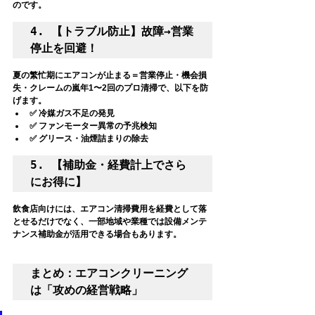
のです。
4. 【トラブル防止】故障→営業
停止を回避！
夏の繁忙期にエアコンが止まる＝
営業停止・機会損
失・クレームの嵐
年1〜2回のプロ清掃で、以下を防
げます。
✅ 冷媒ガス不足の発見
✅ ファンモーター異常の予兆検知
✅ グリース・油煙詰まりの除去
5. 【補助金・経費計上でさら
にお得に】
飲食店向けには、エアコン清掃費用を
経費として落
とせる
だけでなく、一部地域や業種では
設備メンテ
ナンス補助金
が活用できる場合もあります。
まとめ：エアコンクリーニング
は「攻めの経営戦略」