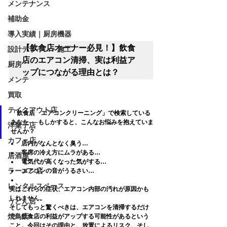
メンテナンス
補助金
導入実績｜厨房機器
【飲食店オーナー必見！】飲食
設計デザイン・施工
店のエアコン清掃、実は利益ア
厨房
ップにつながる理由とは？
メンテ
買取
テイクアウト店
「飲食店　エアコンクリーニング」で検索している
あなた──もしかすると、こんなお悩みを抱えていま
洋菓子店
せんか？
カフェ店
店内がなんとなく臭う…
客席の冷え方にムラがある…
居酒屋
電気代が高くなった気がする…
ラーメン店
エアコンの音がうるさい…
レンタルスペース
実はこれらの症状、
エアコン内部の汚れ
が原因かも
しれません。
うどん店
そしてもっと驚くべきは、
エアコンを清掃するだけ
焼鳥店
で、飲食店の利益がアップする可能性がある
という
こと。今回はその理由と、放置によるリスク、そし