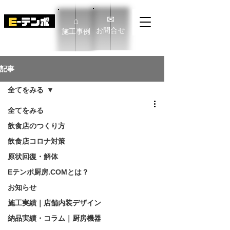
✉
⌂
​お問合せ
​施工事例
E-TENPO Co.,Ltd
記事
全てをみる
全てをみる
飲食店のつくり方
飲食店コロナ対策
原状回復・解体
Eテンポ厨房.COMとは？
お知らせ
施工実績｜店舗内装デザイン
納品実績・コラム｜厨房機器