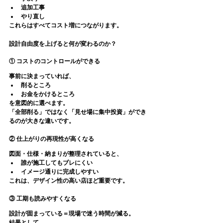
追加工事
やり直し
これらはすべてコスト増につながります。
設計自由度を上げると何が変わるのか？
① コストのコントロールができる
事前に決まっていれば、
削るところ
お金をかけるところ
を
意図的に選べます
。
「全部削る」ではなく「見せ場に集中投資」ができ
るのが大きな違いです。
② 仕上がりの再現性が高くなる
図面・仕様・納まりが整理されていると、
誰が施工してもブレにくい
イメージ通りに完成しやすい
これは、
デザイン性の高い店ほど重要
です。
③ 工期も読みやすくなる
設計が固まっている＝現場で迷う時間が減る。
結果として、