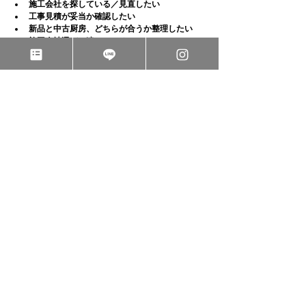
施工会社を探している／見直したい
工事見積が妥当か確認したい
新品と中古厨房、どちらが合うか整理したい
施工会社選びで迷っている
「まだ依頼するか決めていない」
「検討段階だが話を聞いてみたい」
という状態でも問題ありません。
まずは状況整理から
お手伝いします。
👉 
設計デザイン・施工、中古の厨房の
相談をするはこちら
👉 
施工事例はこちら
すべて表示
関連記事