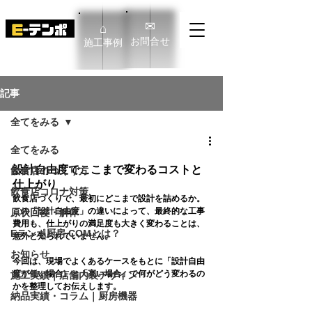
✉
⌂
​お問合せ
​施工事例
E-TENPO Co.,Ltd
記事
全てをみる
全てをみる
設計自由度でここまで変わるコストと
飲食店のつくり方
仕上がり
飲食店コロナ対策
飲食店づくりで、
最初にどこまで設計を詰めるか
。
この「設計自由度」の違いによって、
最終的な工事
原状回復・解体
費用も、仕上がりの満足度も大きく変わる
ことは、
Eテンポ厨房.COMとは？
意外と知られていません。
お知らせ
今回は、現場でよくあるケースをもとに
「設計自由
度が低い場合」と「高い場合」で何がどう変わるの
施工実績｜店舗内装デザイン
か
を整理してお伝えします。
納品実績・コラム｜厨房機器