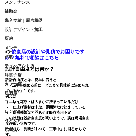
メンテナンス
補助金
導入実績｜厨房機器
設計デザイン・施工
厨房
メンテ
👉
飲食店の設計や見積でお困りです
買取
か？無料で相談はこちら
テイクアウト店
設計自由度とは何か？
洋菓子店
設計自由度とは、簡単に言うと
カフェ店
**「工事を始める前に、どこまで具体的に決められ
ているか」**です。
居酒屋
例えば…
レイアウトは大まかに決まっているだけ
ラーメン店
仕上げ素材は未定、雰囲気だけ決まっている
レンタルスペース
厨房機器はとりあえず既存流用予定
この状態は
設計自由度が高いようで、実は現場自由
うどん店
度が低い
状態です。
なぜなら、判断がすべて「工事中」に回るからで
焼鳥店
す。