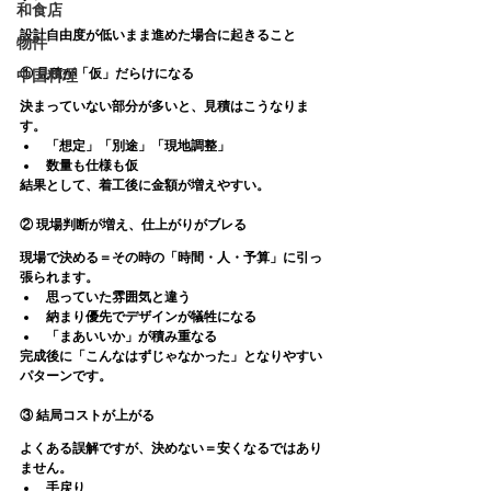
和食店
設計自由度が低いまま進めた場合に起きること
物件
① 見積が「仮」だらけになる
中国料理
決まっていない部分が多いと、見積はこうなりま
す。
「想定」「別途」「現地調整」
数量も仕様も仮
結果として、着工後に金額が増えやすい。
② 現場判断が増え、仕上がりがブレる
現場で決める＝その時の「時間・人・予算」に引っ
張られます。
思っていた雰囲気と違う
納まり優先でデザインが犠牲になる
「まあいいか」が積み重なる
完成後に「こんなはずじゃなかった」となりやすい
パターンです。
③ 結局コストが上がる
よくある誤解ですが、
決めない＝安くなる
ではあり
ません。
手戻り