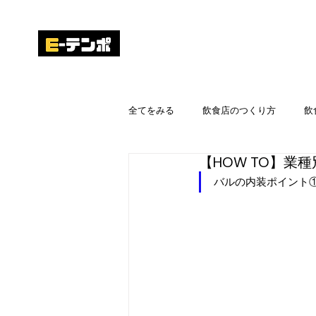
E-テンポについて
出店まで
ENPO Co.,Ltd
全てをみる
飲食店のつくり方
飲
【HOW TO】
施工実績｜店舗内装デザイン
納
バルの内装ポイント
設計デザイン・施工
厨房
レンタルスペース
うどん店