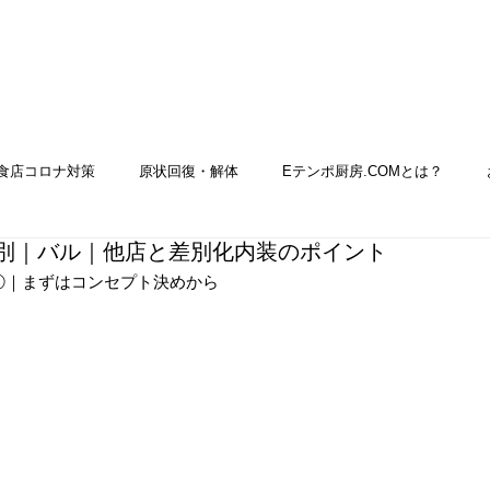
の流れ
厨房導入事例
お店づくりの豆知識
食店コロナ対策
原状回復・解体
Eテンポ厨房.COMとは？
業種別｜バル｜他店と差別化内装のポイント
品実績・コラム｜厨房機器
メンテナンス
補助金
導入実績
①｜まずはコンセプト決めから
メンテ
買取
テイクアウト店
洋菓子店
カフェ店
焼鳥店
和食店
物件
中国料理