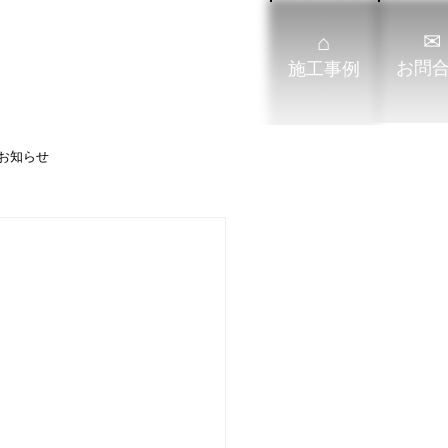
ショップ会員登録ログイン
✉
⌂
会社案内
よくあるご質問
​お問
​施工事例
お知らせ
｜厨房機器
居酒屋
ラーメン店