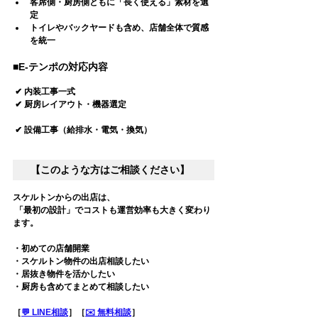
客席側・厨房側ともに「長く使える」素材を選
定
トイレやバックヤードも含め、店舗全体で質感
を統一
■E-テンポの対応内容
 ✔ 内装工事一式                                 
 ✔ 厨房レイアウト・機器選定                                         
 ✔ 設備工事（給排水・電気・換気）
【このような方はご相談ください】 
スケルトンからの出店は、
「最初の設計」でコストも運営効率も大きく変わり
ます。
・初めての店舗開業  
・スケルトン物件の出店相談したい                           
・居抜き物件を活かしたい                       
・厨房も含めてまとめて相談したい
［
💬 LINE相談
］［
✉️ 無料相談
］