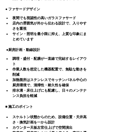
● ファサードデザイン
夜間でも視認性の高いガラスファサード
店内の雰囲気が外から伝わる設計で、
入りやす
さを重視
サイン・照明を最小限に抑え、上質な印象にま
とめています
 ●厨房計画・動線設計
調理・盛付・配膳が一直線で完結するレイアウ
ト
作業人数を想定した機器配置で、無駄な動きを
削減
加熱箇所はステンレスでキッチンパネル中心の
厨房環境で、
清掃性・耐久性を確保
排水溝・床仕上げにも配慮し、日々のメンテナ
ンス負担を軽減
■ 施工のポイント
スケルトン状態からのため、
設備位置・天井高
さ・換気計画を一から設計
カウンター天板左官仕上げで空間演出