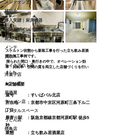
メンテナンス
補助金
導入実績｜厨房機器
設計デザイン・施工
厨房
メンテ
スケルトン状態から新装工事を行った立ち飲み居酒
買取
屋の施工事例です。
 限られた間口・奥行きの中で、
オペレーション効
テイクアウト店
率・回転率・空間の質
を両立した店舗づくりを行い
ました。
洋菓子店
カフェ店
■店舗概要
居酒屋
屋号　　　：すいばバル北店
ラーメン店
所在地　　：京都市中京区河原町三条下ル二
丁目
レンタルスペース
最寄り駅　：阪急京都線京都河原町駅 徒歩5
うどん店
秒  
焼鳥店
業態　　　：立ち飲み居酒屋店 