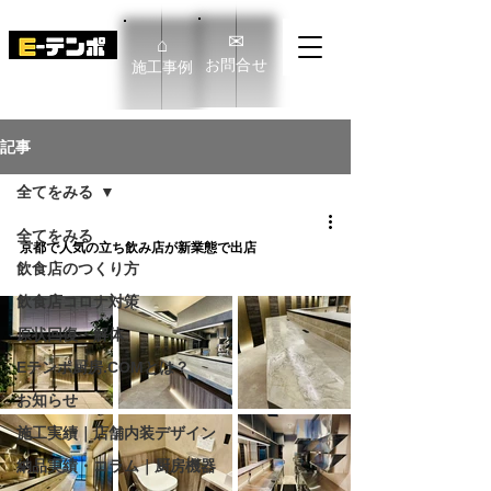
✉
⌂
​お問合せ
​施工事例
E-TENPO Co.,Ltd
記事
全てをみる
全てをみる
京都で人気の立ち飲み店が新業態で出店
飲食店のつくり方
飲食店コロナ対策
原状回復・解体
Eテンポ厨房.COMとは？
お知らせ
施工実績｜店舗内装デザイン
納品実績・コラム｜厨房機器