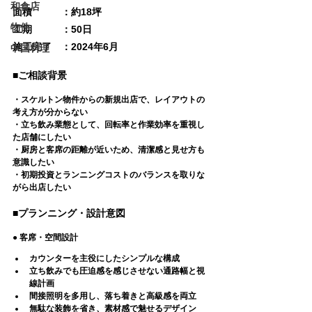
和食店
面積　　　：約18坪
物件
工期　　　：50日  
施工完了　：2024年6月  
中国料理
■ご相談背景
・スケルトン物件からの新規出店で、
レイアウトの
考え方が分からない
・立ち飲み業態として、
回転率と作業効率を重視し
た店舗にしたい
・厨房と客席の距離が近いため、
清潔感と見せ方も
意識したい
・初期投資とランニングコストのバランスを取りな
がら出店したい
■プランニング・設計意図
● 客席・空間設計
カウンターを主役にしたシンプルな構成
立ち飲みでも圧迫感を感じさせない通路幅と視
線計画
間接照明を多用し、
落ち着きと高級感を両立
無駄な装飾を省き、素材感で魅せるデザイン