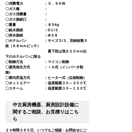
〇消費電力　　　　　　：５．９ＫW
〇ガス種　　　　　　　：
〇ガス消費量　　　　　：
〇ガス接続口　　　　　：
〇重量　　　　　　　　：８５kg
〇給水接続　　　　　　：G１/２
〇排水接続　　　　　　：Φ３８
〇ホテルパン　　　　　：サイズ２/３、収納枚数５
枚（６８ｍｍピッチ）
　　　　　　　　　　　　最下段は深さ２０ｍｍ以
下のホテルパンに限る
〇制御方法　　　　　　：マイコン制御
〇蒸気発生方式　　　　：ＩＨ式（インバータ制
御）
〇庫内昇温方式　　　　：ヒーター式（位相制御）
〇ホットエアー　　　　：温度範囲３０～３００℃
〇スチーム　　　　　　：温度範囲３０～１３０℃
中古厨房機器、厨房設計設備に
関するご相談、お見積りはこち
ら
２４時間３６５日、いつでもご相談・お問合せにご