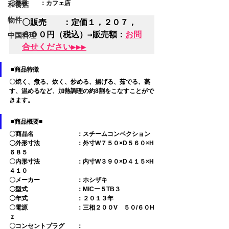
〇業種　　：カフェ店
和食店
物件
〇販売　　：定価１，２０７，
８００円（税込）→販売額：
お問
中国料理
合せください▶▶▶
■商品特徴
〇焼く、煮る、炊く、炒める、揚げる、茹でる、蒸
す、温めるなど、加熱調理の約8割をこなすことがで
きます。
■商品概要■
〇商品名　　　　　　　：スチームコンベクション
〇外形寸法　　　　　　：外寸W７５０×D５６０×H
６８５　
〇内形寸法　　　　　　：内寸W３９０×D４１５×H
４１０
〇メーカー　　　　　　：ホシザキ
〇型式　　　　　　　　：MICー５TB３
〇年式　　　　　　　　：２０１３年
〇電源　　　　　　　　：三相２００V　５０/６０H
ｚ
〇コンセントプラグ　　：