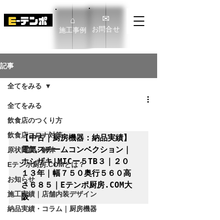
✉
⌂
​お問合せ
​施工事例
E-TENPO Co.,Ltd
記事
全てをみる
全てをみる
飲食店のつくり方
飲食店コロナ対策
【中古｜厨房機器：納品実績】
電気スチームコンベクション｜
原状回復・解体
ホシザキ|MICー５TB３｜２０
Eテンポ厨房.COMとは？
１３年｜幅７５０奥行５６０高
お知らせ
さ６８５｜Eテンポ厨房.COM大
施工実績｜店舗内装デザイン
阪
納品実績・コラム｜厨房機器