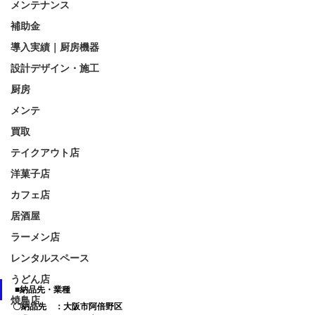
メンテナンス
補助金
導入実績｜厨房機器
設計デザイン・施工
厨房
メンテ
買取
テイクアウト店
洋菓子店
カフェ店
居酒屋
ラーメン店
レンタルスペース
うどん店
■納品先・業種
焼鳥店
〇納品先　：大阪市阿倍野区