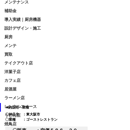
メンテナンス
補助金
導入実績｜厨房機器
設計デザイン・施工
厨房
メンテ
買取
テイクアウト店
洋菓子店
カフェ店
居酒屋
ラーメン店
レンタルスペース
■納品先・業種
〇納品先　：東大阪市
うどん店
〇業種　　：ゴーストレストラン
焼鳥店