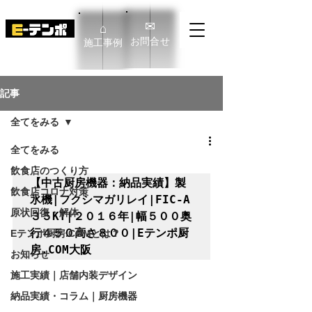
✉
⌂
​お問合せ
​施工事例
E-TENPO Co.,Ltd
記事
全てをみる
全てをみる
飲食店のつくり方
【中古厨房機器：納品実績】製
飲食店コロナ対策
氷機|フクシマガリレイ|FIC-A
原状回復・解体
３５KT|２０１６年|幅５００奥
行４５０高さ８００|Eテンポ厨
Eテンポ厨房.COMとは？
房.COM大阪
お知らせ
施工実績｜店舗内装デザイン
納品実績・コラム｜厨房機器