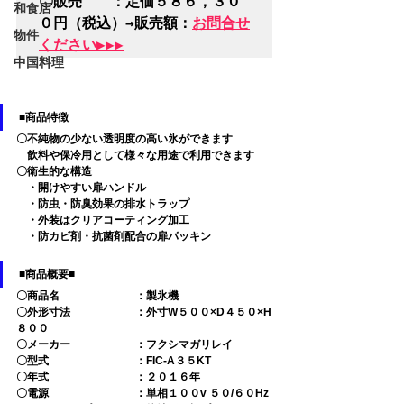
〇販売　　：定価５８６，３０
和食店
０円（税込）→販売額：
お問合せ
物件
ください▶▶▶
中国料理
■商品特徴
〇不純物の少ない透明度の高い氷ができます
　飲料や保冷用として様々な用途で利用できます
〇衛生的な構造
　・開けやすい扉ハンドル
　・防虫・防臭効果の排水トラップ
　・外装はクリアコーティング加工
　・防カビ剤・抗菌剤配合の扉パッキン
■商品概要■
〇商品名　　　　　　　：製氷機
〇外形寸法　　　　　　：外寸W５００×D４５０×H
８００
〇メーカー　　　　　　：フクシマガリレイ
〇型式　　　　　　　　：FIC-A３５KT
〇年式　　　　　　　　：２０１６年
〇電源　　　　　　　　：単相１００v ５０/６０Hz