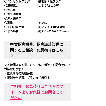
〇コンセントプラグ　　：接地形２極プラグ
〇消費電力　　　　　　：１６０/２１０W
〇ガス種　　　　　　　：
〇ガス消費量　　　　　：
〇ガス接続口　　　　　：
〇重量　　　　　　　　：５０kg
〇１回の製氷量　　　　：約０．７４kg/３０個
〇氷の形状　　　　　　：約２８×２８×３２(mm)
中古厨房機器、厨房設計設備に
関するご相談、お見積りはこち
ら
２４時間３６５日、いつでもご相談・お問合せにご
対応致します！
・飲食店等の実績多数
・現調から見積、プランまで無料！
ご相談、お見積りはこちらのフ
ォームよりお気軽にお問合せく
ださい