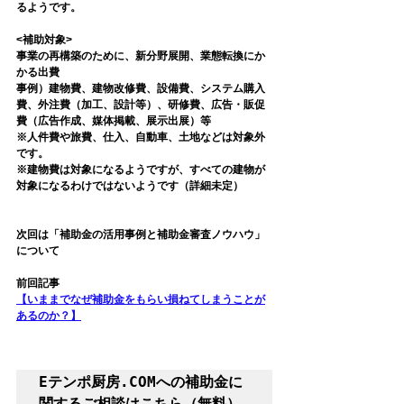
るようです。
<補助対象>
事業の再構築のために、新分野展開、業態転換にか
かる出費
事例）建物費、建物改修費、設備費、システム購入
費、外注費（加工、設計等）、研修費、広告・販促
費（広告作成、媒体掲載、展示出展）等
※人件費や旅費、仕入、自動車、土地などは対象外
です。
※建物費は対象になるようですが、すべての建物が
対象になるわけではないようです（詳細未定）
次回は「補助金の活用事例と補助金審査ノウハウ」
について
前回記事
【いままでなぜ補助金をもらい損ねてしまうことが
あるのか？】
Eテンポ厨房.COMへの補助金に
関するご相談はこちら（無料）