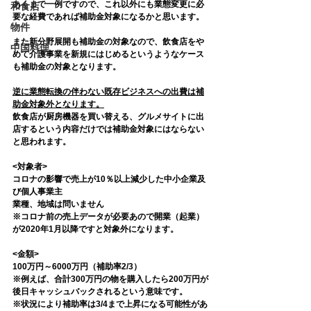
あくまで一例ですので、これ以外にも業態変更に必
和食店
要な経費であれば補助金対象になるかと思います。
物件
また新分野展開も補助金の対象なので、飲食店をや
中国料理
めて介護事業を新規にはじめるというようなケース
も補助金の対象となります。
逆に業態転換の伴わない既存ビジネスへの出費は補
助金対象外となります。
飲食店が厨房機器を買い替える、グルメサイトに出
店するという内容だけでは補助金対象にはならない
と思われます。
<対象者>
コロナの影響で売上が10％以上減少した中小企業及
び個人事業主
業種、地域は問いません
※コロナ前の売上データが必要あので開業（起業）
が2020年1月以降ですと対象外になります。
<金額>
100万円～6000万円（補助率2/3）
※例えば、合計300万円の物を購入したら200万円が
後日キャッシュバックされるという意味です。
※状況により補助率は3/4まで上昇になる可能性があ