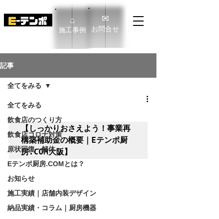
✉
⌂
​お問合せ
​施工事例
E-TENPO Co.,Ltd
記事
全てをみる
全てをみる
飲食店のつくり方
【しっかりおさえよう！事業再
飲食店コロナ対策
構築補助金の概要｜Eテンポ厨
原状回復・解体
房.COM大阪】
Eテンポ厨房.COMとは？
お知らせ
施工実績｜店舗内装デザイン
納品実績・コラム｜厨房機器