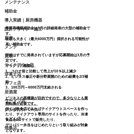
メンテナンス
補助金
導入実績｜厨房機器
事業再構築補助金は3月の詳細発表の大型の補助金で
設計デザイン・施工
す。
厨房
金額も大きく（最大6000万円）採択される可能性が
高い補助金です。
メンテ
詳細はすでに発表されていますが応募開始は3月の予
買取
定です。
テイクアウト店
ザックリの概要は、
1、コロナ前と比較して売上が10％以上減少
洋菓子店
2、ビジネス修正や新分野展開のための経費を2/3補
助
カフェ店
3、100万円～6000万円支給される
居酒屋
ビジネスの再構築が目的ですので、多少なりとも業
ラーメン店
態転換が必要です。
例えば飲食店であればテイクアウトスペースを作っ
レンタルスペース
たり、テイクアウト専用のサイトを作ったり、冷凍
うどん店
食品をECサイトで販売したり、
デリバリー弁当をはじめたりという取り組みが対象
焼鳥店
となります。