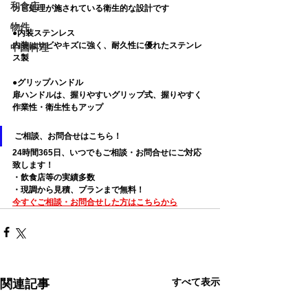
和食店
カビ処理が施されている衛生的な設計です
物件
●内装ステンレス
内装はサビやキズに強く、耐久性に優れたステンレ
中国料理
ス製
●グリップハンドル
扉ハンドルは、握りやすいグリップ式、握りやすく
作業性・衛生性もアップ
ご相談、お問合せはこちら！
24時間365日、いつでもご相談・お問合せにご対応
致します！
・飲食店等の実績多数
・現調から見積、プランまで無料！
今すぐご相談・お問合せした方はこちらから
すべて表示
関連記事