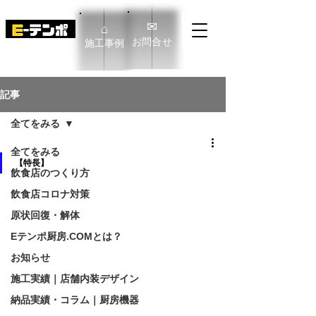
✉
⌂
​お問合せ
​施工事例
E-TENPO Co.,Ltd
記事
全てをみる
全てをみる
【特長】
飲食店のつくり方
飲食店コロナ対策
原状回復・解体
Eテンポ厨房.COMとは？
お知らせ
施工実績｜店舗内装デザイン
納品実績・コラム｜厨房機器