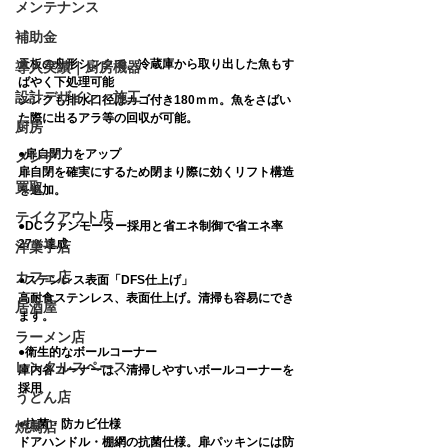
メンテナンス
補助金
天板の舟形シンクで、冷蔵庫から取り出した魚もす
導入実績｜厨房機器
ばやく下処理可能
設計デザイン・施工
シンクも排水口径はカゴ付き180ｍｍ。魚をさばい
た際に出るアラ等の回収が可能。
厨房
●扉自閉力をアップ
メンテ
扉自閉を確実にするため閉まり際に効くリフト構造
買取
を追加。
テイクアウト店
●DCファンモーター採用と省エネ制御で省エネ率
27％達成
洋菓子店
カフェ店
●ステンレス表面「DFS仕上げ」
高耐食ステンレス、表面仕上げ。清掃も容易にでき
居酒屋
ます。
ラーメン店
●衛生的なボールコーナー
レンタルスペース
庫内各コーナーは、清掃しやすいボールコーナーを
採用
うどん店
●抗菌・防カビ仕様
焼鳥店
ドアハンドル・棚網の抗菌仕様。扉パッキンには防