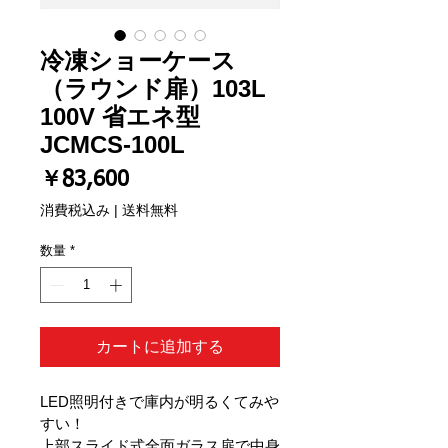
冷凍ショーケース
（ラウンド扉）103L
100V 省エネ型
JCMCS-100L
価
￥83,600
格
消費税込み
|
送料無料
数量
*
カートに追加する
LED照明付きで庫内が明るくてみや
すい！
上部スライド式全面ガラス扉で中身