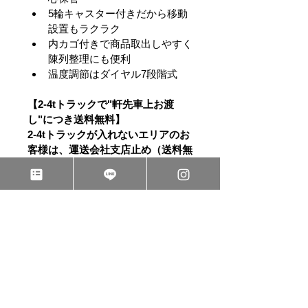
5輪キャスター付きだから移動
設置もラクラク
内カゴ付きで商品取出しやすく
陳列整理にも便利
温度調節はダイヤル7段階式
【2-4tトラックで"軒先車上お渡
し"につき送料無料】
2-4tトラックが入れないエリアのお
客様は、運送会社支店止め（送料無
料）をご利用ください。商品出荷後
のお届け先変更には転送費用等が発
生します。
商品情報
スペック
商品名
冷凍ショーケー
ス（ラウンド