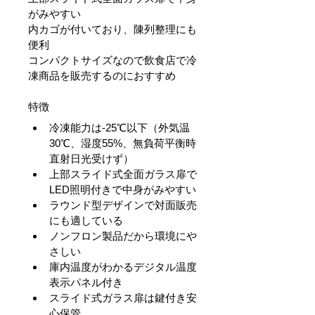
がみやすい
内カゴが付いており、陳列整理にも
便利
コンパクトサイズなので飲食店で冷
凍商品を販売するのにおすすめ
特徴
冷凍能力は-25℃以下（外気温
30℃、湿度55%、無負荷平衡時
直射日光受けず）
上部スライド式全面ガラス扉で
LED照明付きで中身がみやすい
ラウンド型デザインで対面販売
にも適している
ノンフロン製品だから環境にや
さしい
庫内温度がわかるデジタル温度
表示パネル付き
スライド式ガラス扉は鍵付き安
心保管