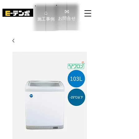
✉
⌂
​お問合せ
​施工事例
E-TENPO Co.,Ltd